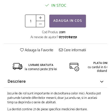
IN STOC
ADAUGA IN COS
Cod Produs:
2911
Ai nevoie de ajutor?
0770789751
Adauga la Favorite
Cere informatii
PLATA ONLIN
LIVRARE GRATUITA
cu cardul in 6 rat
la comenzi peste 379 lei
dobanda
Descriere
Jocurile de rol sunt importante in dezvoltarea celor mici. Acestia pot
patrunde tainele diferitelor meserii, doar jucandu-se, si in acelasi
timp sa deprinda o serie de abilitati.
La dentist contine 21 de piese specifice medicinei dentare.