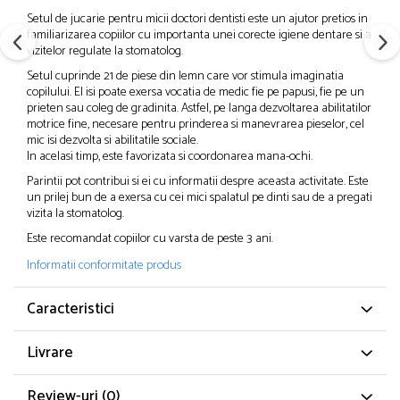
Setul de jucarie pentru micii doctori dentisti este un ajutor pretios in
familiarizarea copiilor cu importanta unei corecte igiene dentare si a
vizitelor regulate la stomatolog.
Setul cuprinde 21 de piese din lemn care vor stimula imaginatia
copilului. El isi poate exersa vocatia de medic fie pe papusi, fie pe un
prieten sau coleg de gradinita. Astfel, pe langa dezvoltarea abilitatilor
motrice fine, necesare pentru prinderea si manevrarea pieselor, cel
mic isi dezvolta si abilitatile sociale.
In acelasi timp, este favorizata si coordonarea mana-ochi.
Parintii pot contribui si ei cu informatii despre aceasta activitate. Este
un prilej bun de a exersa cu cei mici spalatul pe dinti sau de a pregati
vizita la stomatolog.
Este recomandat copiilor cu varsta de peste 3 ani.
Informatii conformitate produs
Caracteristici
Livrare
Review-uri
(0)