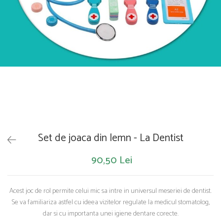
Saltelute de activitati
Masinute
Tablite educative
Papusi si accesorii
Trenulete si masinute
Trotinete
Unelte si bancuri de lucru
Set de joaca din lemn - La Dentist
90,50 Lei
Acest joc de rol permite celui mic sa intre in universul meseriei de dentist.
Se va familiariza astfel cu ideea vizitelor regulate la medicul stomatolog,
dar si cu importanta unei igiene dentare corecte.