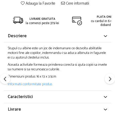
Adauga la Favorite
Cere informatii
PLATA ONLIN
LIVRARE GRATUITA
cu cardul in 6 rat
la comenzi peste 379 lei
dobanda
Descriere
Stupul cu albine este un joc de indemanare ce dezvolta abilitatile
motorii fine ale copiilor, indemnandu-i sa aduca albinuta in fagurele
ei cu ajutorul clestelui inclus.
Aceasta activitate formeaza prinderea corecta si ajuta copiii sa invete
sa numere si sa recunoasca culorile.
Dimensiuni produs: 16 x 13 x 3.5cm
Informatii conformitate produs
Caracteristici
Livrare