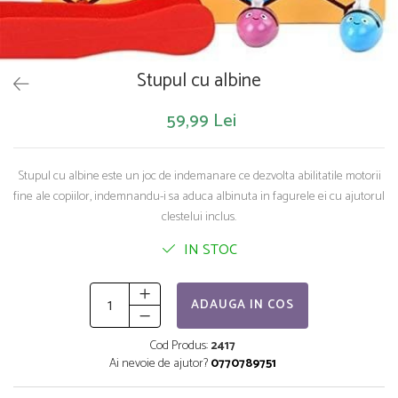
Saltelute de activitati
Masinute
Tablite educative
Papusi si accesorii
Trenulete si masinute
Trotinete
Unelte si bancuri de lucru
Stupul cu albine
59,99 Lei
Stupul cu albine este un joc de indemanare ce dezvolta abilitatile motorii
fine ale copiilor, indemnandu-i sa aduca albinuta in fagurele ei cu ajutorul
clestelui inclus.
IN STOC
ADAUGA IN COS
Cod Produs:
2417
Ai nevoie de ajutor?
0770789751