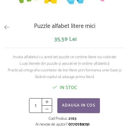
Saltelute de activitati
Masinute
Tablite educative
Papusi si accesorii
Trenulete si masinute
Trotinete
Unelte si bancuri de lucru
Puzzle alfabet litere mici
35,59 Lei
Invata alfabetul cu acest set puzzle ce contine litere viu colorate
Luați literele din puzzle și asezati-le în ordine alfabetică
Practicați ortografia cuvintelor de trei litere prin formarea unei baze și
lăsând copilul să adauge prima literă
IN STOC
ADAUGA IN COS
Cod Produs:
2163
Ai nevoie de ajutor?
0770789751