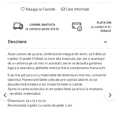
Adauga la Favorite
Cere informatii
PLATA ONLIN
LIVRARE GRATUITA
cu cardul in 6 rat
la comenzi peste 379 lei
dobanda
Descriere
Acest camion de jucarie, confectionat integral din lemn, va fi deliciul
copiilor. El poate fi folosit ca orice alta masinuta, dar are si avantajul
de a-i antrena pe cei mici in activitati care le va dezvolta gandirea
logica si asociativa, abilitatile motrice fine si coordonarea mana-ochi.
Ei se mai pot juca si cu masinutele de dimensiuni mai mici, urmarind
labirintul. Manevrand bilele colorate prin acelasi labirint, isi vor
dezvolta motricitatea si vor invata formele si culorile.
Ajunsi la varsta scolarului, ei vor putea folosi jucaria si la invatarea
operatiilor matematice.
Dimensiuni: 34 x 15 x 13 cm
Recomandat copiilor cu varsta de peste 3 ani