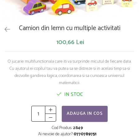
Saltelute de activitati
Masinute
Tablite educative
Papusi si accesorii
Trenulete si masinute
Trotinete
Unelte si bancuri de lucru
Camion din lemn cu multiple activitati
100,66 Lei
O jucarie multifunctionala care iti va surprinde micutul de fiecare data.
Cu ajutorul ei copilul tau va putea sa se distreze si in acelasi timp sa-si
dezvolte gandirea logica, coordonarea si sa cunoasca universul
matematicii.
IN STOC
ADAUGA IN COS
Cod Produs:
2849
Ai nevoie de ajutor?
0770789751