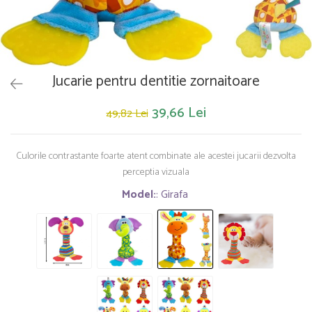
Saltelute de activitati
Masinute
Tablite educative
Papusi si accesorii
Trenulete si masinute
Trotinete
Unelte si bancuri de lucru
Jucarie pentru dentitie zornaitoare
39,66 Lei
49,82 Lei
Culorile contrastante foarte atent combinate ale acestei jucarii dezvolta
perceptia vizuala
Model:
: Girafa