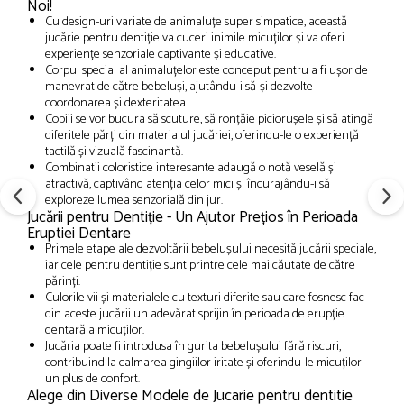
Noi!
Cu design-uri variate de animaluțe super simpatice, această
jucărie pentru dentiție va cuceri inimile micuților și va oferi
experiențe senzoriale captivante și educative.
Corpul special al animaluțelor este conceput pentru a fi ușor de
manevrat de către bebeluși, ajutându-i să-și dezvolte
coordonarea și dexteritatea.
Copiii se vor bucura să scuture, să ronțăie piciorușele și să atingă
diferitele părți din materialul jucăriei, oferindu-le o experiență
tactilă și vizuală fascinantă.
Combinatii coloristice interesante adaugă o notă veselă și
atractivă, captivând atenția celor mici și încurajându-i să
exploreze lumea senzorială din jur.
Jucării pentru Dentiție - Un Ajutor Prețios în Perioada
Eruptiei Dentare
Primele etape ale dezvoltării bebelușului necesită jucării speciale,
iar cele pentru dentiție sunt printre cele mai căutate de către
părinți.
Culorile vii și materialele cu texturi diferite sau care fosnesc fac
din aceste jucării un adevărat sprijin în perioada de erupție
dentară a micuților.
Jucăria poate fi introdusa în gurita bebelușului fără riscuri,
contribuind la calmarea gingiilor iritate și oferindu-le micuților
un plus de confort.
Alege din Diverse Modele de Jucarie pentru dentitie