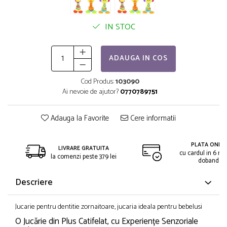
IN STOC
ADAUGA IN COS
Cod Produs:
103090
Ai nevoie de ajutor?
0770789751
Adauga la Favorite
Cere informatii
PLATA ONLIN
LIVRARE GRATUITA
cu cardul in 6 rat
la comenzi peste 379 lei
dobanda
Descriere
Jucarie pentru dentitie zornaitoare, jucaria ideala pentru bebelusi
O Jucărie din Plus Catifelat, cu Experiențe Senzoriale