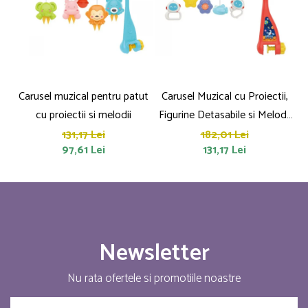
Carusel muzical pentru patut
Carusel Muzical cu Proiectii,
C
cu proiectii si melodii
Figurine Detasabile si Melodii
– Luminite si Rotatie 360°
T
131,17 Lei
182,01 Lei
97,61 Lei
131,17 Lei
pentru Patut
Newsletter
Nu rata ofertele si promotiile noastre