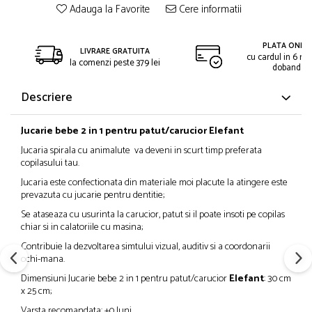
Adauga la Favorite
Cere informatii
PLATA ONLIN
LIVRARE GRATUITA
cu cardul in 6 rat
la comenzi peste 379 lei
dobanda
Descriere
Jucarie bebe 2 in 1 pentru patut/carucior
Elefant
Jucaria spirala cu animalute va deveni in scurt timp preferata
copilasului tau.
Jucaria este confectionata din materiale moi placute la atingere este
prevazuta cu jucarie pentru dentitie;
Se ataseaza cu usurinta la carucior, patut si il poate insoti pe copilas
chiar si in calatoriile cu masina;
Contribuie la dezvoltarea simtului vizual, auditiv si a coordonarii
ochi-mana.
Dimensiuni Jucarie bebe 2 in 1 pentru patut/carucior
Elefant
: 30 cm
x 25 cm;
Varsta recomandata: +0 luni