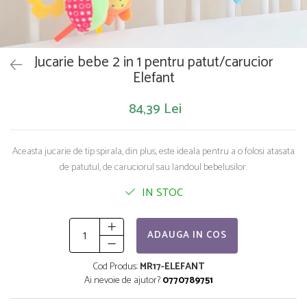
Saltelute de activitati
Masinute
Tablite educative
Papusi si accesorii
Trenulete si masinute
Trotinete
Unelte si bancuri de lucru
Jucarie bebe 2 in 1 pentru patut/carucior
Elefant
84,39 Lei
Aceasta jucarie de tip spirala, din plus, este ideala pentru a o folosi atasata
de patutul, de caruciorul sau landoul bebelusilor.
IN STOC
ADAUGA IN COS
Cod Produs:
MR17-ELEFANT
Ai nevoie de ajutor?
0770789751