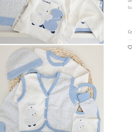
ve
bu
Co