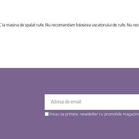
C la masina de spalat rufe. Nu recomandam folosirea uscatorului de rufe. Nu rec
Vreau sa primesc newsletter cu promotiile magazinu