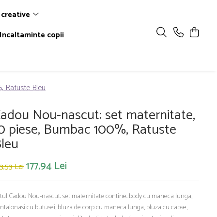
 creative
Incaltaminte copii
, Ratuste Bleu
adou Nou-nascut: set maternitate,
0 piese, Bumbac 100%, Ratuste
leu
177,94 Lei
3,53 Lei
tul Cadou Nou-nascut: set maternitate contine: body cu maneca lunga,
ntalonasi cu butusei, bluza de corp cu maneca lunga, bluza cu capse,