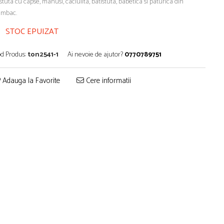
stuta cu capse, manusi, caciulita, batistuta, babetica si paturica din
mbac.
STOC EPUIZAT
d Produs:
ton2541-1
Ai nevoie de ajutor?
0770789751
Adauga la Favorite
Cere informatii