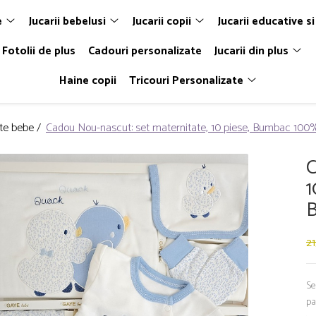
e
Jucarii bebelusi
Jucarii copii
Jucarii educative si
Fotolii de plus
Cadouri personalizate
Jucarii din plus
Haine copii
Tricouri Personalizate
te bebe /
Cadou Nou-nascut: set maternitate, 10 piese, Bumbac 100%
C
1
B
21
Se
pa