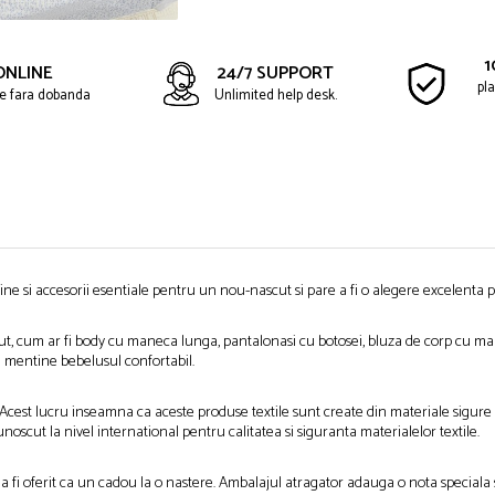
1
ONLINE
24/7 SUPPORT
pla
ate fara dobanda
Unlimited help desk.
e si accesorii esentiale pentru un nou-nascut si pare a fi o alegere excelenta p
t, cum ar fi body cu maneca lunga, pantalonasi cu botosei, bluza de corp cu man
a mentine bebelusul confortabil.
cest lucru inseamna ca aceste produse textile sunt create din materiale sigure s
oscut la nivel international pentru calitatea si siguranta materialelor textile.
u a fi oferit ca un cadou la o nastere. Ambalajul atragator adauga o nota speciala 