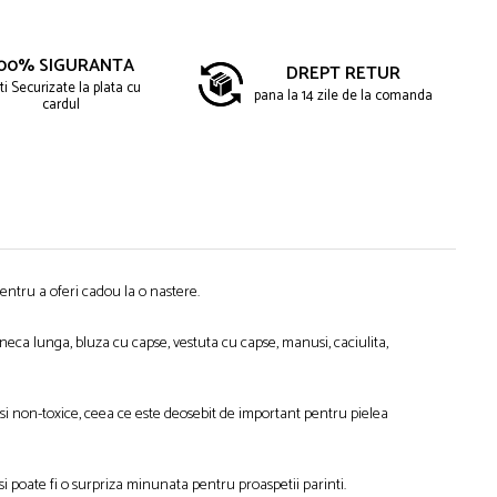
00% SIGURANTA
DREPT RETUR
ti Securizate la plata cu
pana la 14 zile de la comanda
cardul
entru a oferi cadou la o nastere.
eca lunga, bluza cu capse, vestuta cu capse, manusi, caciulita,
i non-toxice, ceea ce este deosebit de important pentru pielea
si poate fi o surpriza minunata pentru proaspetii parinti.