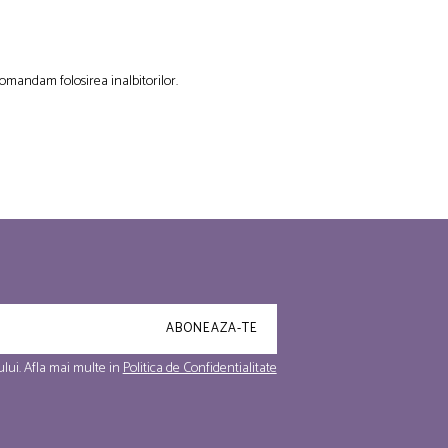
omandam folosirea inalbitorilor.
lui. Afla mai multe in
Politica de Confidentialitate