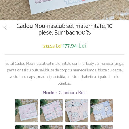
Saltelute de activitati
Masinute
Tablite educative
Papusi si accesorii
Trenulete si masinute
Trotinete
Unelte si bancuri de lucru
Cadou Nou-nascut: set maternitate, 10
piese, Bumbac 100%
177,94 Lei
213,53 Lei
Setul Cadou Nou-nascut: set maternitate contine: body cu maneca lunga,
pantalonasi cu butusei, bluza de corp cu maneca lunga, bluza cu capse,
vestuta cu capse, manusi, caciulita, batistuta, babetica si paturica din
bumbac.
Model:
: Caprioara Roz