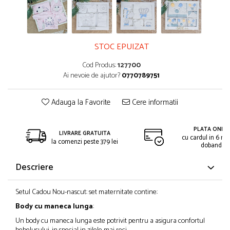
STOC EPUIZAT
Cod Produs:
127700
Ai nevoie de ajutor?
0770789751
Adauga la Favorite
Cere informatii
PLATA ONLIN
LIVRARE GRATUITA
cu cardul in 6 rat
la comenzi peste 379 lei
dobanda
Descriere
Setul Cadou Nou-nascut: set maternitate contine:
Body cu maneca lunga
:
Un body cu maneca lunga este potrivit pentru a asigura confortul