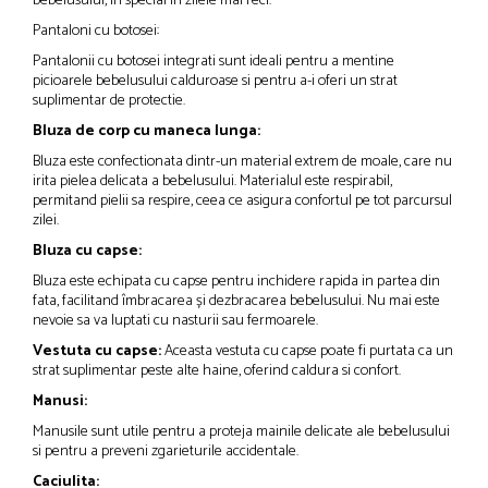
bebelusului, in special in zilele mai reci.
Pantaloni cu botosei:
Pantalonii cu botosei integrati sunt ideali pentru a mentine
picioarele bebelusului calduroase si pentru a-i oferi un strat
suplimentar de protectie.
Bluza de corp cu maneca lunga:
Bluza este confectionata dintr-un material extrem de moale, care nu
irita pielea delicata a bebelusului. Materialul este respirabil,
permitand pielii sa respire, ceea ce asigura confortul pe tot parcursul
zilei.
Bluza cu capse:
Bluza este echipata cu capse pentru inchidere rapida in partea din
fata, facilitand îmbracarea și dezbracarea bebelusului. Nu mai este
nevoie sa va luptati cu nasturii sau fermoarele.
Vestuta cu capse:
Aceasta vestuta cu capse poate fi purtata ca un
strat suplimentar peste alte haine, oferind caldura si confort.
Manusi:
Manusile sunt utile pentru a proteja mainile delicate ale bebelusului
si pentru a preveni zgarieturile accidentale.
Caciulita: