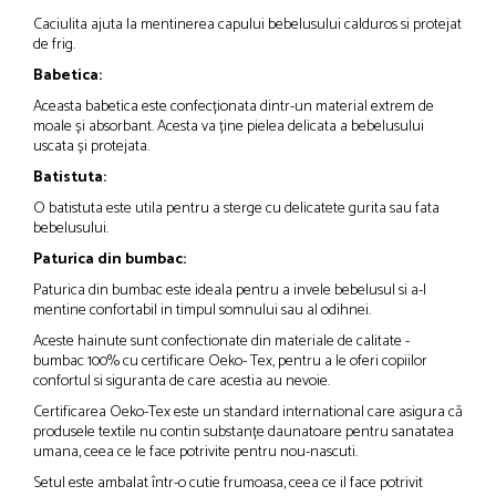
Caciulita ajuta la mentinerea capului bebelusului calduros si protejat
de frig.
Babetica:
Aceasta babetica este confecționata dintr-un material extrem de
moale și absorbant. Acesta va ține pielea delicata a bebelusului
uscata și protejata.
Batistuta:
O batistuta este utila pentru a sterge cu delicatete gurita sau fata
bebelusului.
Paturica din bumbac:
Paturica din bumbac este ideala pentru a invele bebelusul si a-l
mentine confortabil in timpul somnului sau al odihnei.
Aceste
hainute
sunt confectionate din materiale de calitate -
bumbac 100% cu certificare Oeko- Tex, pentru a le oferi copiilor
confortul si siguranta de care acestia au nevoie.
Certificarea Oeko-Tex este un standard international care asigura că
produsele textile nu contin substanțe daunatoare pentru sanatatea
umana, ceea ce le face potrivite pentru nou-nascuti.
Setul este ambalat într-o cutie frumoasa, ceea ce il face potrivit