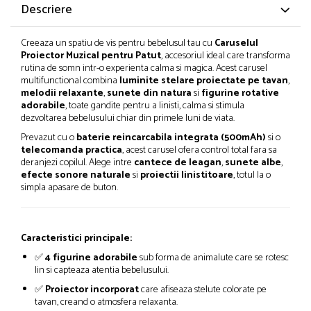
Descriere
Creeaza un spatiu de vis pentru bebelusul tau cu
Caruselul
Proiector Muzical pentru Patut
, accesoriul ideal care transforma
rutina de somn intr-o experienta calma si magica. Acest carusel
multifunctional combina
luminite stelare proiectate pe tavan
,
melodii relaxante
,
sunete din natura
si
figurine rotative
adorabile
, toate gandite pentru a linisti, calma si stimula
dezvoltarea bebelusului chiar din primele luni de viata.
Prevazut cu o
baterie reincarcabila integrata (500mAh)
si o
telecomanda practica
, acest carusel ofera control total fara sa
deranjezi copilul. Alege intre
cantece de leagan
,
sunete albe
,
efecte sonore naturale
si
proiectii linistitoare
, totul la o
simpla apasare de buton.
Caracteristici principale:
✅
4 figurine adorabile
sub forma de animalute care se rotesc
lin si capteaza atentia bebelusului.
✅
Proiector incorporat
care afiseaza stelute colorate pe
tavan, creand o atmosfera relaxanta.