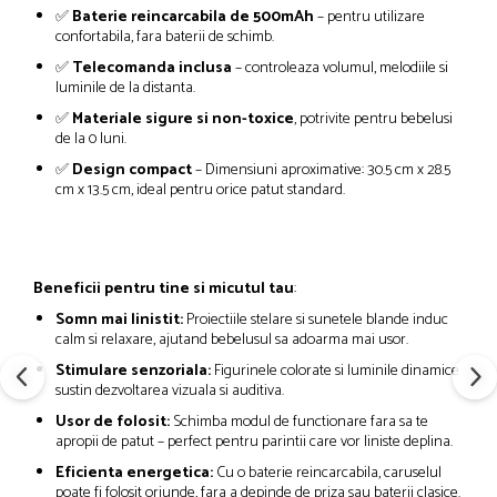
✅
Baterie reincarcabila de 500mAh
– pentru utilizare
confortabila, fara baterii de schimb.
✅
Telecomanda inclusa
– controleaza volumul, melodiile si
luminile de la distanta.
✅
Materiale sigure si non-toxice
, potrivite pentru bebelusi
de la 0 luni.
✅
Design compact
– Dimensiuni aproximative: 30.5 cm x 28.5
cm x 13.5 cm, ideal pentru orice patut standard.
Beneficii pentru tine si micutul tau
:
Somn mai linistit:
Proiectiile stelare si sunetele blande induc
calm si relaxare, ajutand bebelusul sa adoarma mai usor.
Stimulare senzoriala:
Figurinele colorate si luminile dinamice
sustin dezvoltarea vizuala si auditiva.
Usor de folosit:
Schimba modul de functionare fara sa te
apropii de patut – perfect pentru parintii care vor liniste deplina.
Eficienta energetica:
Cu o baterie reincarcabila, caruselul
poate fi folosit oriunde, fara a depinde de priza sau baterii clasice.