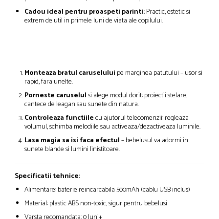
Cadou ideal pentru proaspeti parinti:
Practic, estetic si
extrem de util in primele luni de viata ale copilului.
Monteaza bratul caruselului
pe marginea patutului – usor si
rapid, fara unelte.
Porneste caruselul
si alege modul dorit: proiectii stelare,
cantece de leagan sau sunete din natura.
Controleaza functiile
cu ajutorul telecomenzii: regleaza
volumul, schimba melodiile sau activeaza/dezactiveaza luminile.
Lasa magia sa isi faca efectul
– bebelusul va adormi in
sunete blande si lumini linistitoare.
Specificatii tehnice:
Alimentare: baterie reincarcabila 500mAh (cablu USB inclus)
Material: plastic ABS non-toxic, sigur pentru bebelusi
Varsta recomandata: 0 luni+