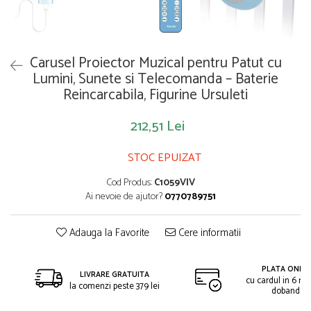
Saltelute de activitati
Masinute
Tablite educative
Papusi si accesorii
Trenulete si masinute
Trotinete
Unelte si bancuri de lucru
Carusel Proiector Muzical pentru Patut cu
Lumini, Sunete si Telecomanda – Baterie
Reincarcabila, Figurine Ursuleti
212,51 Lei
STOC EPUIZAT
Cod Produs:
C1059VIV
Ai nevoie de ajutor?
0770789751
Adauga la Favorite
Cere informatii
PLATA ONLIN
LIVRARE GRATUITA
cu cardul in 6 rat
la comenzi peste 379 lei
dobanda