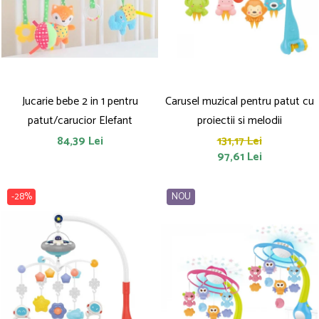
Saltelute de activitati
Masinute
Tablite educative
Papusi si accesorii
Trenulete si masinute
Trotinete
Unelte si bancuri de lucru
Jucarie bebe 2 in 1 pentru
Carusel muzical pentru patut cu
patut/carucior Elefant
proiectii si melodii
84,39 Lei
131,17 Lei
97,61 Lei
-28%
NOU