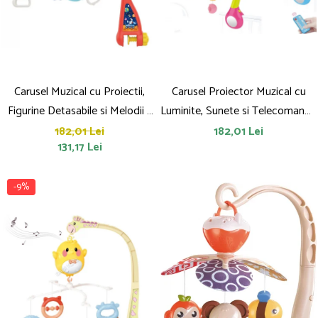
Carusel Muzical cu Proiectii,
Carusel Proiector Muzical cu
Figurine Detasabile si Melodii –
Luminite, Sunete si Telecomanda
Luminite si Rotatie 360° pentru
– 3 in 1 pentru Patut Bebelusi
182,01 Lei
182,01 Lei
131,17 Lei
Patut
-9%