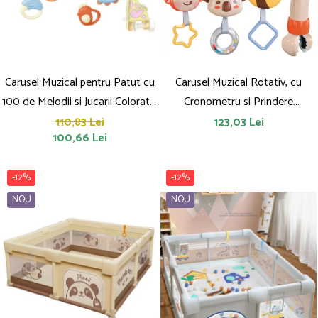
Carusel Muzical pentru Patut cu
Carusel Muzical Rotativ, cu
100 de Melodii si Jucarii Colorate,
Cronometru si Prindere
Puisor
Universala
110,83 Lei
123,03 Lei
100,66 Lei
-12%
-12%
NOU
NOU